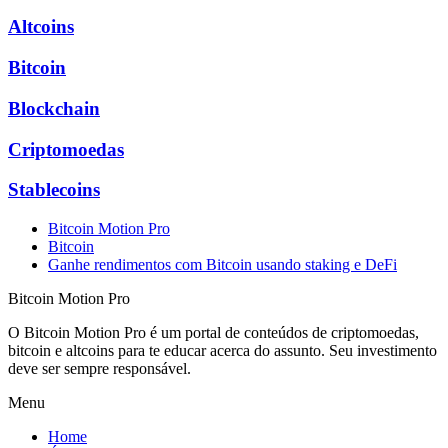
Altcoins
Bitcoin
Blockchain
Criptomoedas
Stablecoins
Bitcoin Motion Pro
Bitcoin
Ganhe rendimentos com Bitcoin usando staking e DeFi
Bitcoin Motion Pro
O Bitcoin Motion Pro é um portal de conteúdos de criptomoedas,
bitcoin e altcoins para te educar acerca do assunto. Seu investimento
deve ser sempre responsável.
Menu
Home