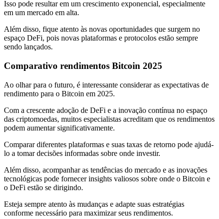
Isso pode resultar em um crescimento exponencial, especialmente
em um mercado em alta.
Além disso, fique atento às novas oportunidades que surgem no
espaço DeFi, pois novas plataformas e protocolos estão sempre
sendo lançados.
Comparativo rendimentos Bitcoin 2025
Ao olhar para o futuro, é interessante considerar as expectativas de
rendimento para o Bitcoin em 2025.
Com a crescente adoção de DeFi e a inovação contínua no espaço
das criptomoedas, muitos especialistas acreditam que os rendimentos
podem aumentar significativamente.
Comparar diferentes plataformas e suas taxas de retorno pode ajudá-
lo a tomar decisões informadas sobre onde investir.
Além disso, acompanhar as tendências do mercado e as inovações
tecnológicas pode fornecer insights valiosos sobre onde o Bitcoin e
o DeFi estão se dirigindo.
Esteja sempre atento às mudanças e adapte suas estratégias
conforme necessário para maximizar seus rendimentos.