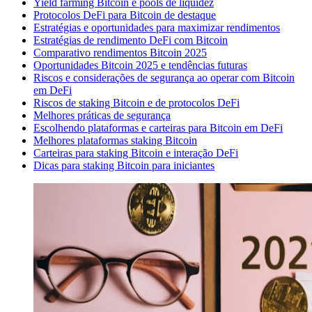
Yield farming Bitcoin e pools de liquidez
Protocolos DeFi para Bitcoin de destaque
Estratégias e oportunidades para maximizar rendimentos
Estratégias de rendimento DeFi com Bitcoin
Comparativo rendimentos Bitcoin 2025
Oportunidades Bitcoin 2025 e tendências futuras
Riscos e considerações de segurança ao operar com Bitcoin
em DeFi
Riscos de staking Bitcoin e de protocolos DeFi
Melhores práticas de segurança
Escolhendo plataformas e carteiras para Bitcoin em DeFi
Melhores plataformas staking Bitcoin
Carteiras para staking Bitcoin e interação DeFi
Dicas para staking Bitcoin para iniciantes