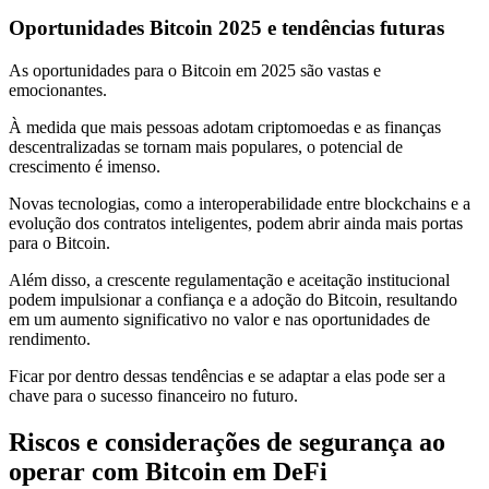
Oportunidades Bitcoin 2025 e tendências futuras
As oportunidades para o Bitcoin em 2025 são vastas e
emocionantes.
À medida que mais pessoas adotam criptomoedas e as finanças
descentralizadas se tornam mais populares, o potencial de
crescimento é imenso.
Novas tecnologias, como a interoperabilidade entre blockchains e a
evolução dos contratos inteligentes, podem abrir ainda mais portas
para o Bitcoin.
Além disso, a crescente regulamentação e aceitação institucional
podem impulsionar a confiança e a adoção do Bitcoin, resultando
em um aumento significativo no valor e nas oportunidades de
rendimento.
Ficar por dentro dessas tendências e se adaptar a elas pode ser a
chave para o sucesso financeiro no futuro.
Riscos e considerações de segurança ao
operar com Bitcoin em DeFi