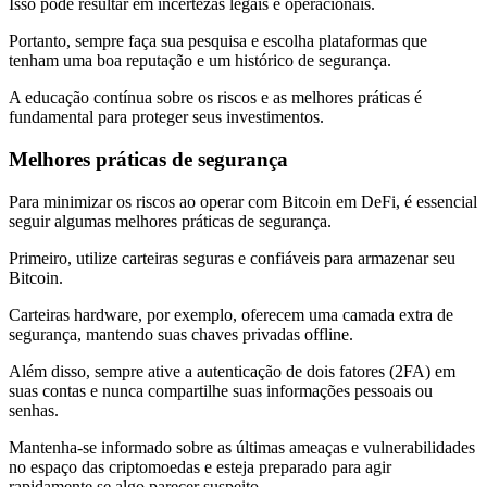
Isso pode resultar em incertezas legais e operacionais.
Portanto, sempre faça sua pesquisa e escolha plataformas que
tenham uma boa reputação e um histórico de segurança.
A educação contínua sobre os riscos e as melhores práticas é
fundamental para proteger seus investimentos.
Melhores práticas de segurança
Para minimizar os riscos ao operar com Bitcoin em DeFi, é essencial
seguir algumas melhores práticas de segurança.
Primeiro, utilize carteiras seguras e confiáveis para armazenar seu
Bitcoin.
Carteiras hardware, por exemplo, oferecem uma camada extra de
segurança, mantendo suas chaves privadas offline.
Além disso, sempre ative a autenticação de dois fatores (2FA) em
suas contas e nunca compartilhe suas informações pessoais ou
senhas.
Mantenha-se informado sobre as últimas ameaças e vulnerabilidades
no espaço das criptomoedas e esteja preparado para agir
rapidamente se algo parecer suspeito.