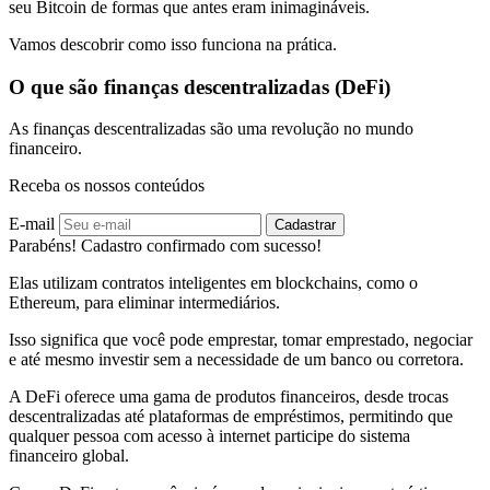
seu Bitcoin de formas que antes eram inimagináveis.
Vamos descobrir como isso funciona na prática.
O que são finanças descentralizadas (DeFi)
As finanças descentralizadas são uma revolução no mundo
financeiro.
Receba os nossos conteúdos
E-mail
Cadastrar
Parabéns! Cadastro confirmado com sucesso!
Elas utilizam contratos inteligentes em blockchains, como o
Ethereum, para eliminar intermediários.
Isso significa que você pode emprestar, tomar emprestado, negociar
e até mesmo investir sem a necessidade de um banco ou corretora.
A DeFi oferece uma gama de produtos financeiros, desde trocas
descentralizadas até plataformas de empréstimos, permitindo que
qualquer pessoa com acesso à internet participe do sistema
financeiro global.