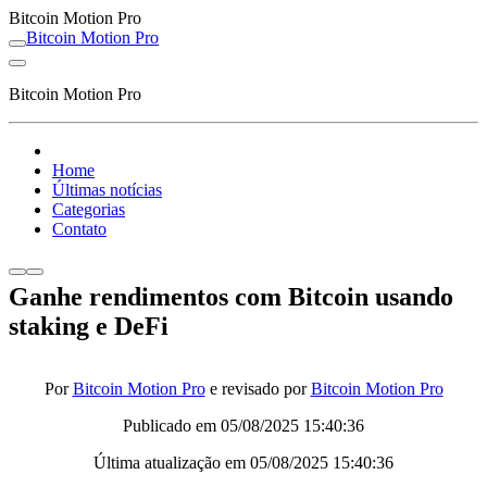
Bitcoin Motion Pro
Bitcoin Motion Pro
Bitcoin Motion Pro
Home
Últimas notícias
Categorias
Contato
Ganhe rendimentos com Bitcoin usando
staking e DeFi
Por
Bitcoin Motion Pro
e revisado por
Bitcoin Motion Pro
Publicado em
05/08/2025 15:40:36
Última atualização em
05/08/2025 15:40:36