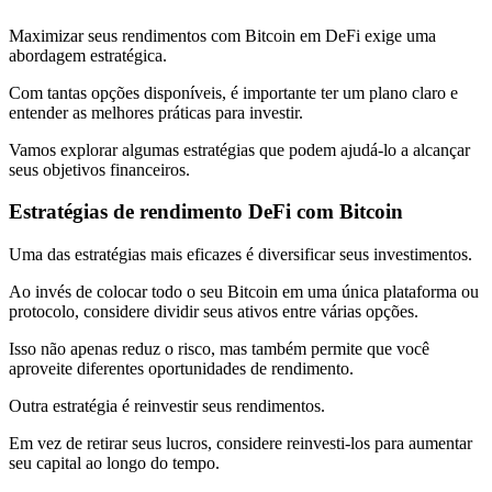
Maximizar seus rendimentos com Bitcoin em DeFi exige uma
abordagem estratégica.
Com tantas opções disponíveis, é importante ter um plano claro e
entender as melhores práticas para investir.
Vamos explorar algumas estratégias que podem ajudá-lo a alcançar
seus objetivos financeiros.
Estratégias de rendimento DeFi com Bitcoin
Uma das estratégias mais eficazes é diversificar seus investimentos.
Ao invés de colocar todo o seu Bitcoin em uma única plataforma ou
protocolo, considere dividir seus ativos entre várias opções.
Isso não apenas reduz o risco, mas também permite que você
aproveite diferentes oportunidades de rendimento.
Outra estratégia é reinvestir seus rendimentos.
Em vez de retirar seus lucros, considere reinvesti-los para aumentar
seu capital ao longo do tempo.