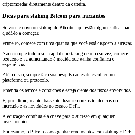
criptomoedas diretamente dentro da carteira.
Dicas para staking Bitcoin para iniciantes
Se você é novo no staking de Bitcoin, aqui estão algumas dicas para
ajudá-lo a começar.
Primeiro, comece com uma quantia que você está disposto a arriscar.
Não coloque todo o seu capital em staking de uma só vez; comece
pequeno e vá aumentando à medida que ganha confiança e
experiência.
Além disso, sempre faça sua pesquisa antes de escolher uma
plataforma ou protocolo.
Entenda os termos e condições e esteja ciente dos riscos envolvidos.
E, por último, mantenha-se atualizado sobre as tendências do
mercado e as novidades no espaço DeFi.
A educação contínua é a chave para o sucesso em qualquer
investimento.
Em resumo, o Bitcoin como ganhar rendimentos com staking e DeFi