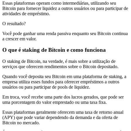
Essas plataformas operam como intermediárias, utilizando seu
Bitcoin para fornecer liquidez a outros usuários ou para participar de
atividades de empréstimo.
O resultado?
Você pode ganhar uma renda passiva enquanto seu Bitcoin continua
a crescer em valor.
O que é staking de Bitcoin e como funciona
O staking de Bitcoin, na verdade, é mais sobre a utilização de
serviços que oferecem rendimentos sobre o Bitcoin depositado.
Quando você deposita seu Bitcoin em uma plataforma de staking, a
empresa utiliza esses fundos para oferecer empréstimos a outros
usuários ou para participar de pools de liquidez.
Em troca, você recebe uma parte dos lucros gerados, que pode ser
uma porcentagem do valor emprestado ou uma taxa fixa.
Essas plataformas geralmente oferecem uma taxa de retorno anual
(APY) que pode variar dependendo da demanda e da oferta de
Bitcoin no mercado.