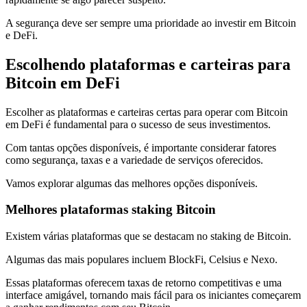
A segurança deve ser sempre uma prioridade ao investir em Bitcoin
e DeFi.
Escolhendo plataformas e carteiras para
Bitcoin em DeFi
Escolher as plataformas e carteiras certas para operar com Bitcoin
em DeFi é fundamental para o sucesso de seus investimentos.
Com tantas opções disponíveis, é importante considerar fatores
como segurança, taxas e a variedade de serviços oferecidos.
Vamos explorar algumas das melhores opções disponíveis.
Melhores plataformas staking Bitcoin
Existem várias plataformas que se destacam no staking de Bitcoin.
Algumas das mais populares incluem BlockFi, Celsius e Nexo.
Essas plataformas oferecem taxas de retorno competitivas e uma
interface amigável, tornando mais fácil para os iniciantes começarem