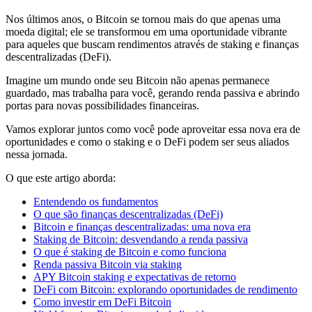
Nos últimos anos, o Bitcoin se tornou mais do que apenas uma
moeda digital; ele se transformou em uma oportunidade vibrante
para aqueles que buscam rendimentos através de staking e finanças
descentralizadas (DeFi).
Imagine um mundo onde seu Bitcoin não apenas permanece
guardado, mas trabalha para você, gerando renda passiva e abrindo
portas para novas possibilidades financeiras.
Vamos explorar juntos como você pode aproveitar essa nova era de
oportunidades e como o staking e o DeFi podem ser seus aliados
nessa jornada.
O que este artigo aborda:
Entendendo os fundamentos
O que são finanças descentralizadas (DeFi)
Bitcoin e finanças descentralizadas: uma nova era
Staking de Bitcoin: desvendando a renda passiva
O que é staking de Bitcoin e como funciona
Renda passiva Bitcoin via staking
APY Bitcoin staking e expectativas de retorno
DeFi com Bitcoin: explorando oportunidades de rendimento
Como investir em DeFi Bitcoin