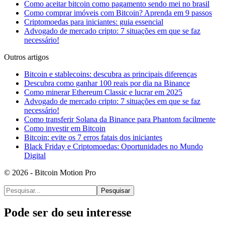
Como aceitar bitcoin como pagamento sendo mei no brasil
Como comprar imóveis com Bitcoin? Aprenda em 9 passos
Criptomoedas para iniciantes: guia essencial
Advogado de mercado cripto: 7 situações em que se faz
necessário!
Outros artigos
Bitcoin e stablecoins: descubra as principais diferenças
Descubra como ganhar 100 reais por dia na Binance
Como minerar Ethereum Classic e lucrar em 2025
Advogado de mercado cripto: 7 situações em que se faz
necessário!
Como transferir Solana da Binance para Phantom facilmente
Como investir em Bitcoin
Bitcoin: evite os 7 erros fatais dos iniciantes
Black Friday e Criptomoedas: Oportunidades no Mundo
Digital
© 2026 - Bitcoin Motion Pro
Pesquisar
Pode ser do seu interesse