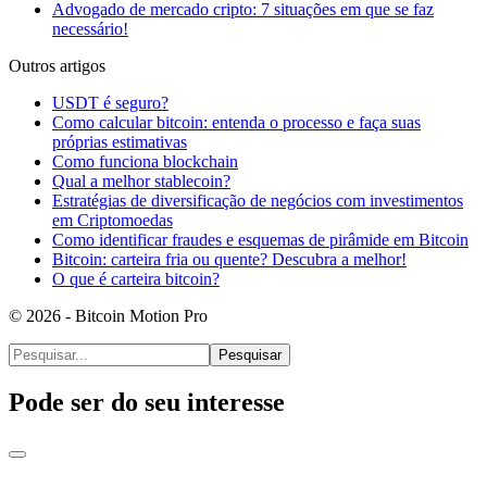
Advogado de mercado cripto: 7 situações em que se faz
necessário!
Outros artigos
USDT é seguro?
Como calcular bitcoin: entenda o processo e faça suas
próprias estimativas
Como funciona blockchain
Qual a melhor stablecoin?
Estratégias de diversificação de negócios com investimentos
em Criptomoedas
Como identificar fraudes e esquemas de pirâmide em Bitcoin
Bitcoin: carteira fria ou quente? Descubra a melhor!
O que é carteira bitcoin?
© 2026 - Bitcoin Motion Pro
Pesquisar
Pode ser do seu interesse