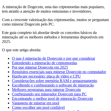
A mineração de Dogecoin, uma das criptomoedas mais populares,
tem atraído a atenção de muitos entusiastas e investidores.
Com a crescente valorização das criptomoedas, muitos se perguntam
como minerar Dogecoin pelo PC.
Este guia completo irá abordar desde os conceitos básicos da
mineração até os melhores métodos e ferramentas disponíveis em
2025.
O que este artigo aborda:
O que é mineração de Dogecoin e por que considerar
Entendendo a mineração de criptomoedas
Por que minerar Dogecoin em 2025
Requisitos essenciais para minerar Dogecoin no computador
Hardware necessário: placa de vídeo e CPU
Considerações sobre memória RAM e armazenamento
Escolhendo e configurando o software de mineração
Melhores programas para minerar Dogecoin
Configurando seu minerador Dogecoin para PC
Encontrando o melhor pool de mineração Dogecoin
Vantagens de minerar em pool
Como escolher um pool confiável