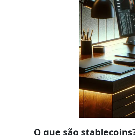
Como
comprar
O que são stablecoins