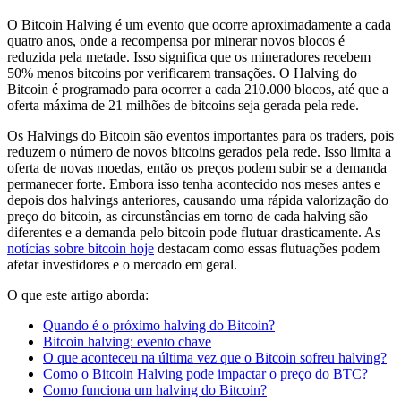
O Bitcoin Halving é um evento que ocorre aproximadamente a cada
quatro anos, onde a recompensa por minerar novos blocos é
reduzida pela metade. Isso significa que os mineradores recebem
50% menos bitcoins por verificarem transações. O Halving do
Bitcoin é programado para ocorrer a cada 210.000 blocos, até que a
oferta máxima de 21 milhões de bitcoins seja gerada pela rede.
Os Halvings do Bitcoin são eventos importantes para os traders, pois
reduzem o número de novos bitcoins gerados pela rede. Isso limita a
oferta de novas moedas, então os preços podem subir se a demanda
permanecer forte. Embora isso tenha acontecido nos meses antes e
depois dos halvings anteriores, causando uma rápida valorização do
preço do bitcoin, as circunstâncias em torno de cada halving são
diferentes e a demanda pelo bitcoin pode flutuar drasticamente. As
notícias sobre bitcoin hoje
destacam como essas flutuações podem
afetar investidores e o mercado em geral.
O que este artigo aborda:
Quando é o próximo halving do Bitcoin?
Bitcoin halving: evento chave
O que aconteceu na última vez que o Bitcoin sofreu halving?
Como o Bitcoin Halving pode impactar o preço do BTC?
Como funciona um halving do Bitcoin?