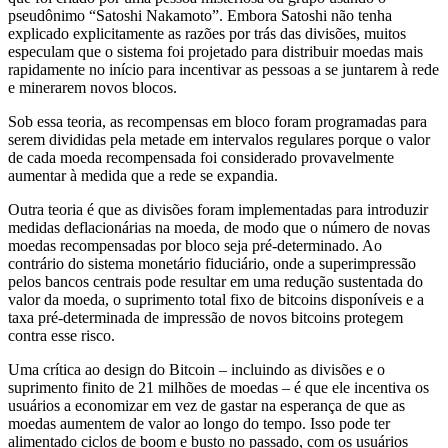
pseudônimo “Satoshi Nakamoto”. Embora Satoshi não tenha
explicado explicitamente as razões por trás das divisões, muitos
especulam que o sistema foi projetado para distribuir moedas mais
rapidamente no início para incentivar as pessoas a se juntarem à rede
e minerarem novos blocos.
Sob essa teoria, as recompensas em bloco foram programadas para
serem divididas pela metade em intervalos regulares porque o valor
de cada moeda recompensada foi considerado provavelmente
aumentar à medida que a rede se expandia.
Outra teoria é que as divisões foram implementadas para introduzir
medidas deflacionárias na moeda, de modo que o número de novas
moedas recompensadas por bloco seja pré-determinado. Ao
contrário do sistema monetário fiduciário, onde a superimpressão
pelos bancos centrais pode resultar em uma redução sustentada do
valor da moeda, o suprimento total fixo de bitcoins disponíveis e a
taxa pré-determinada de impressão de novos bitcoins protegem
contra esse risco.
Uma crítica ao design do Bitcoin – incluindo as divisões e o
suprimento finito de 21 milhões de moedas – é que ele incentiva os
usuários a economizar em vez de gastar na esperança de que as
moedas aumentem de valor ao longo do tempo. Isso pode ter
alimentado ciclos de boom e busto no passado, com os usuários