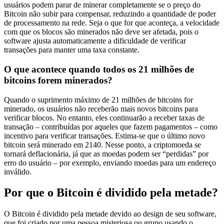
usuários podem parar de minerar completamente se o preço do
Bitcoin não subir para compensar, reduzindo a quantidade de poder
de processamento na rede. Seja o que for que aconteça, a velocidade
com que os blocos são minerados não deve ser afetada, pois o
software ajusta automaticamente a dificuldade de verificar
transações para manter uma taxa constante.
O que acontece quando todos os 21 milhões de
bitcoins forem minerados?
Quando o suprimento máximo de 21 milhões de bitcoins for
minerado, os usuários não receberão mais novos bitcoins para
verificar blocos. No entanto, eles continuarão a receber taxas de
transação – contribuídas por aqueles que fazem pagamentos – como
incentivo para verificar transações. Estima-se que o último novo
bitcoin será minerado em 2140. Nesse ponto, a criptomoeda se
tornará deflacionária, já que as moedas podem ser “perdidas” por
erro do usuário – por exemplo, enviando moedas para um endereço
inválido.
Por que o Bitcoin é dividido pela metade?
O Bitcoin é dividido pela metade devido ao design de seu software,
que foi criado por uma pessoa misteriosa ou grupo usando o