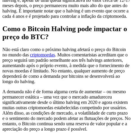
halving e, apesar de uma queda significativa no valor cerca de 12-17
meses depois, o preço permaneceu muito mais alto do que antes do
halving. É importante notar que o halving é um evento que ocorre a
cada 4 anos e é projetado para controlar a inflação da criptomoeda.
Como o Bitcoin Halving pode impactar o
preço do BTC?
Não está claro como o próximo halving afetará o preço do Bitcoin
no mundo das
criptomoedas
. Muitos comentaristas acreditam que o
preço seguirá um padrão semelhante aos três halvings anteriores,
aumentando após o próprio evento, à medida que o fornecimento de
novas moedas é limitado. No entanto, qualquer aumento de preço
dependerá de como a demanda por bitcoins se desenvolverá ao
longo do halving.
A demanda não é de forma alguma certa de aumentar – ou mesmo
permanecer estática – uma vez que o mercado amadureceu
significativamente desde o último halving em 2020 e agora existem
muitas outras criptomoedas estabelecidas competindo por usuários.
Além disso, as condições de mercado, a volatilidade de curto prazo
e o sentimento do mercado podem afetar as flutuações de preços. No
entanto, o Bitcoin continua sendo uma reserva de valor popular e a
apreciação do preço a longo prazo é possível.