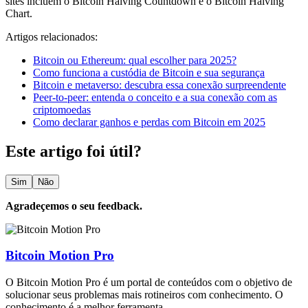
sites incluem o Bitcoin Halving Countdown e o Bitcoin Halving
Chart.
Artigos relacionados:
Bitcoin ou Ethereum: qual escolher para 2025?
Como funciona a custódia de Bitcoin e sua segurança
Bitcoin e metaverso: descubra essa conexão surpreendente
Peer-to-peer: entenda o conceito e a sua conexão com as
criptomoedas
Como declarar ganhos e perdas com Bitcoin em 2025
Este artigo foi útil?
Sim
Não
Agradeçemos o seu feedback.
Bitcoin Motion Pro
O Bitcoin Motion Pro é um portal de conteúdos com o objetivo de
solucionar seus problemas mais rotineiros com conhecimento. O
conhecimento é a melhor ferramenta